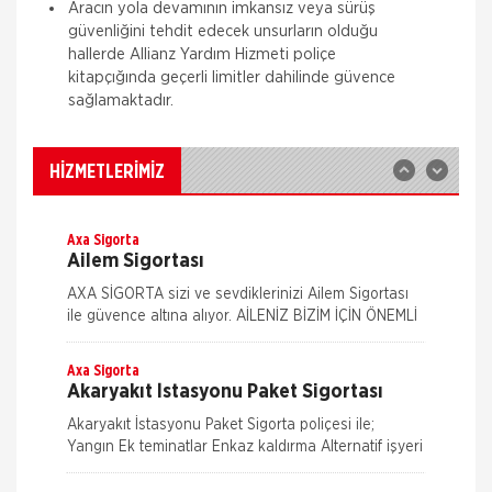
Zorunlu Deprem Sigortası
Aracın yola devamının imkansız veya sürüş
güvenliğini tehdit edecek unsurların olduğu
Zorunlu Deprem Sigortası depremin, deprem
hallerde Allianz Yardım Hizmeti poliçe
sonucu yangın, infilak, tsunami ve yer kaymasının
sigortalı binalarda neden olacağı hasarlara karşı
kitapçığında geçerli limitler dahilinde güvence
güvence sağlar. Teminatı Doğal Afetler
sağlamaktadır.
Aksigorta
İş Yeri Sigortası
İş yeri Paket Sigortası siz iş yeri sahipleri
HİZMETLERİMİZ
düşünülerek mümkün olan tüm riskleri en ekonomik
şekilde kapsayabilmek için hazırlanmış bir sigorta
paketidi
Axa Sigorta
Ailem Sigortası
AXA SİGORTA sizi ve sevdiklerinizi Ailem Sigortası
ile güvence altına alıyor. AİLENİZ BİZİM İÇİN ÖNEMLİ
AXA SİGORTA sizi ve/veya ailenizi, ferdi kaza
teminatları il
Axa Sigorta
Akaryakıt İstasyonu Paket Sigortası
Akaryakıt İstasyonu Paket Sigorta poliçesi ile;
Yangın Ek teminatlar Enkaz kaldırma Alternatif işyeri
masrafları İş durması Cam kırılması Grev, lokavt, halk
Nakliye Hasarı İçin Gerekli Bilgiler
hareke