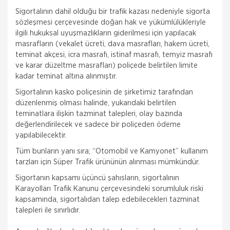
Sigortalının dahil olduğu bir trafik kazası nedeniyle sigorta
sözleşmesi çerçevesinde doğan hak ve yükümlülükleriyle
ilgili hukuksal uyuşmazlıkların giderilmesi için yapılacak
masrafların (vekalet ücreti, dava masrafları, hakem ücreti,
teminat akçesi, icra masrafı, istinaf masrafı, temyiz masrafı
ve karar düzeltme masrafları) poliçede belirtilen limite
kadar teminat altına alınmıştır.
Sigortalının kasko poliçesinin de şirketimiz tarafından
düzenlenmiş olması halinde, yukarıdaki belirtilen
teminatlara ilişkin tazminat talepleri, olay bazında
değerlendirilecek ve sadece bir poliçeden ödeme
yapılabilecektir.
Tüm bunların yanı sıra; “Otomobil ve Kamyonet” kullanım
tarzları için Süper Trafik ürününün alınması mümkündür.
Sigortanın kapsamı üçüncü şahısların, sigortalının
Karayolları Trafik Kanunu çerçevesindeki sorumluluk riski
kapsamında, sigortalıdan talep edebilecekleri tazminat
talepleri ile sınırlıdır.