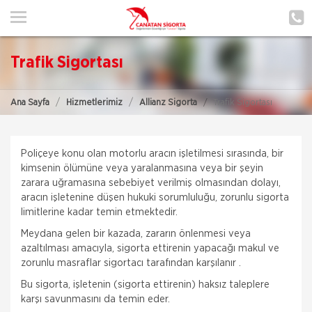
ANA SAYFA
HAKKIMIZDA
Trafik Sigortası
HİZMETLERİMİZ
Ana Sayfa
Hizmetlerimiz
Allianz Sigorta
Trafik Sigortası
POLIÇE HATIRLAT
İLETIŞIM
Poliçeye konu olan motorlu aracın işletilmesi sırasında, bir
ŞUBELERIMIZ
kimsenin ölümüne veya yaralanmasına veya bir şeyin
zarara uğramasına sebebiyet verilmiş olmasından dolayı,
aracın işletenine düşen hukuki sorumluluğu, zorunlu sigorta
ŞUBE BAŞVURUSU
limitlerine kadar temin etmektedir.
Meydana gelen bir kazada, zararın önlenmesi veya
MÜŞTERI GIRIŞI
azaltılması amacıyla, sigorta ettirenin yapacağı makul ve
zorunlu masraflar sigortacı tarafından karşılanır .
TEKLİF AL
Bu sigorta, işletenin (sigorta ettirenin) haksız taleplere
karşı savunmasını da temin eder.