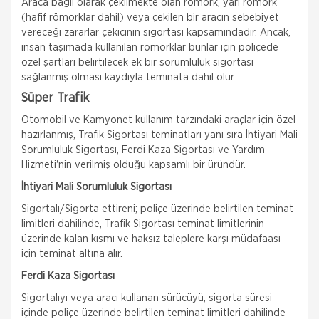
Araca bağlı olarak çekilmekte olan römork, yarı römork
(hafif römorklar dahil) veya çekilen bir aracın sebebiyet
vereceği zararlar çekicinin sigortası kapsamındadır. Ancak,
insan taşımada kullanılan römorklar bunlar için poliçede
özel şartları belirtilecek ek bir sorumluluk sigortası
sağlanmış olması kaydıyla teminata dahil olur.
Süper Trafik
Otomobil ve Kamyonet kullanım tarzındaki araçlar için özel
hazırlanmış, Trafik Sigortası teminatları yanı sıra İhtiyari Mali
Sorumluluk Sigortası, Ferdi Kaza Sigortası ve Yardım
Hizmeti'nin verilmiş olduğu kapsamlı bir üründür.
İhtiyari Mali Sorumluluk Sigortası
Sigortalı/Sigorta ettireni; poliçe üzerinde belirtilen teminat
limitleri dahilinde, Trafik Sigortası teminat limitlerinin
üzerinde kalan kısmı ve haksız taleplere karşı müdafaası
için teminat altına alır.
Ferdi Kaza Sigortası
Sigortalıyı veya aracı kullanan sürücüyü, sigorta süresi
içinde poliçe üzerinde belirtilen teminat limitleri dahilinde