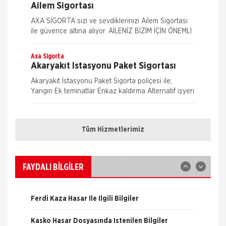
Ailem Sigortası
AXA SİGORTA sizi ve sevdiklerinizi Ailem Sigortası
ile güvence altına alıyor. AİLENİZ BİZİM İÇİN ÖNEMLİ
AXA SİGORTA sizi ve/veya ailenizi, ferdi kaza
teminatları il
Axa Sigorta
Akaryakıt İstasyonu Paket Sigortası
Akaryakıt İstasyonu Paket Sigorta poliçesi ile;
Yangın Ek teminatlar Enkaz kaldırma Alternatif işyeri
masrafları İş durması Cam kırılması Grev, lokavt, halk
Nakliye Hasarı İçin Gerekli Bilgiler
hareke
Axa Sigorta
Eczanem Paket Sigortası
Tüm Hizmetlerimiz
ONLİNE Dask Prim Hesaplama
Eczanem sigortası ile bina, bina dışındaki garaj,
kömürlük su deposu gibi eklentilerden, bina içinde
Trafik Hasarı için Gerekli Bilgiler
veya üzerinde bulunan her çeşit sabit tesisat, bina
FAYDALI BİLGİLER
iç
Axa Sigorta
Yangın Hasarı ile ilgili Bilgiler
Kasko Sigortaları
Ferdi Kaza Hasar İle İlgili Bilgiler
Mavi Kasko Sigortası Kapsamı Mavi Kasko Sigorta
poliçeniz; çarpma, devrilme, yanma, çalınma, gibi
Kasko Hasar Dosyasında İstenilen Bilgiler
zararlar karşısında aracınızı güvence altına alıyor.