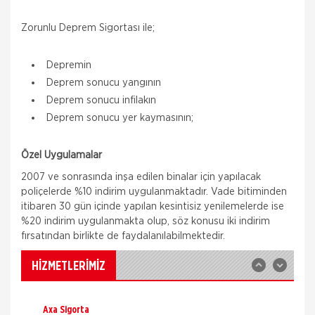
Zorunlu Deprem Sigortası ile;
Depremin
Deprem sonucu yangının
Deprem sonucu infilakın
Deprem sonucu yer kaymasının;
Aksigorta
Özel Uygulamalar
Zorunlu Deprem Sigortası
2007 ve sonrasında inşa edilen binalar için yapılacak
Zorunlu Deprem Sigortası depremin, deprem
poliçelerde %10 indirim uygulanmaktadır. Vade bitiminden
sonucu yangın, infilak, tsunami ve yer kaymasının
sigortalı binalarda neden olacağı hasarlara karşı
itibaren 30 gün içinde yapılan kesintisiz yenilemelerde ise
güvence sağlar. Teminatı Doğal Afetler
%20 indirim uygulanmakta olup, söz konusu iki indirim
Aksigorta
fırsatından birlikte de faydalanılabilmektedir.
İş Yeri Sigortası
İş yeri Paket Sigortası siz iş yeri sahipleri
HİZMETLERİMİZ
düşünülerek mümkün olan tüm riskleri en ekonomik
şekilde kapsayabilmek için hazırlanmış bir sigorta
paketidi
Axa Sigorta