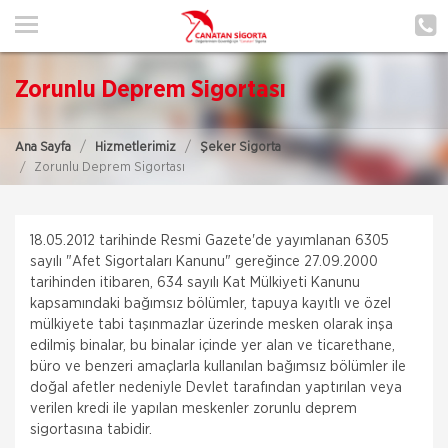
ANA SAYFA
HAKKIMIZDA
Zorunlu Deprem Sigortası
HİZMETLERİMİZ
Ana Sayfa
Hizmetlerimiz
Şeker Sigorta
POLIÇE HATIRLAT
Zorunlu Deprem Sigortası
İLETIŞIM
ŞUBELERIMIZ
18.05.2012 tarihinde Resmi Gazete'de yayımlanan 6305
sayılı "Afet Sigortaları Kanunu" gereğince 27.09.2000
tarihinden itibaren, 634 sayılı Kat Mülkiyeti Kanunu
ŞUBE BAŞVURUSU
kapsamındaki bağımsız bölümler, tapuya kayıtlı ve özel
mülkiyete tabi taşınmazlar üzerinde mesken olarak inşa
MÜŞTERI GIRIŞI
edilmiş binalar, bu binalar içinde yer alan ve ticarethane,
büro ve benzeri amaçlarla kullanılan bağımsız bölümler ile
doğal afetler nedeniyle Devlet tarafından yaptırılan veya
TEKLİF AL
verilen kredi ile yapılan meskenler zorunlu deprem
sigortasına tabidir.