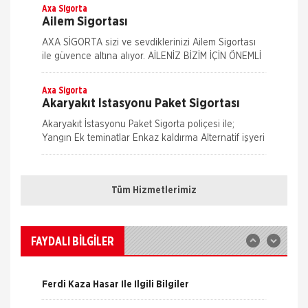
paketidi
Axa Sigorta
Ailem Sigortası
AXA SİGORTA sizi ve sevdiklerinizi Ailem Sigortası
ile güvence altına alıyor. AİLENİZ BİZİM İÇİN ÖNEMLİ
AXA SİGORTA sizi ve/veya ailenizi, ferdi kaza
teminatları il
Axa Sigorta
Akaryakıt İstasyonu Paket Sigortası
Akaryakıt İstasyonu Paket Sigorta poliçesi ile;
Yangın Ek teminatlar Enkaz kaldırma Alternatif işyeri
masrafları İş durması Cam kırılması Grev, lokavt, halk
Nakliye Hasarı İçin Gerekli Bilgiler
hareke
Axa Sigorta
Eczanem Paket Sigortası
Tüm Hizmetlerimiz
ONLİNE Dask Prim Hesaplama
Eczanem sigortası ile bina, bina dışındaki garaj,
kömürlük su deposu gibi eklentilerden, bina içinde
Trafik Hasarı için Gerekli Bilgiler
veya üzerinde bulunan her çeşit sabit tesisat, bina
FAYDALI BİLGİLER
iç
Axa Sigorta
Yangın Hasarı ile ilgili Bilgiler
Kasko Sigortaları
Ferdi Kaza Hasar İle İlgili Bilgiler
Mavi Kasko Sigortası Kapsamı Mavi Kasko Sigorta
poliçeniz; çarpma, devrilme, yanma, çalınma, gibi