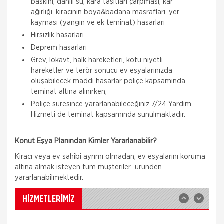
baskını, dahili su, kara taşıtları çarpması, kar
ağırlığı, kiracının boya&badana masrafları, yer
kayması (yangın ve ek teminat) hasarları
Hırsızlık hasarları
Deprem hasarları
Grev, lokavt, halk hareketleri, kötü niyetli
hareketler ve terör sonucu ev eşyalarınızda
oluşabilecek maddi hasarlar poliçe kapsamında
teminat altına alınırken;
Poliçe süresince yararlanabileceğiniz 7/24 Yardım
Aksigorta
Hizmeti de teminat kapsamında sunulmaktadır.
Zorunlu Deprem Sigortası
Zorunlu Deprem Sigortası depremin, deprem
Konut Eşya Planından Kimler Yararlanabilir?
sonucu yangın, infilak, tsunami ve yer kaymasının
sigortalı binalarda neden olacağı hasarlara karşı
Kiracı veya ev sahibi ayrımı olmadan, ev eşyalarını koruma
güvence sağlar. Teminatı Doğal Afetler
altına almak isteyen tüm müşteriler üründen
Aksigorta
yararlanabilmektedir.
İş Yeri Sigortası
İş yeri Paket Sigortası siz iş yeri sahipleri
HİZMETLERİMİZ
düşünülerek mümkün olan tüm riskleri en ekonomik
şekilde kapsayabilmek için hazırlanmış bir sigorta