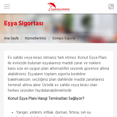
ANA SAYFA
HAKKIMIZDA
Eşya Sigortası
HİZMETLERİMİZ
Ana Sayfa
Hizmetlerimiz
Sompo Sigorta
Eşya Sigortası
POLIÇE HATIRLAT
İLETIŞIM
Ev sahibi veya kiracı olmanız fark etmez. Konut Eşya Planı
ŞUBELERIMIZ
ile evinizde bulunan eşyalarınızı maddi zarar ve risklere
karşı size en uygun plan alternatifini seçerek güvence altına
alabilirsiniz. Eşyaların toplam sigorta bedeline
ŞUBE BAŞVURUSU
bakılmaksızın, seçtiğiniz plan dahilinde maddi zararlarınız
teminat altına alınır. Üstelik ev sahibi veya kiracı olan
MÜŞTERI GIRIŞI
herkes üründen faydalanabilmektedir.
Konut Eşya Planı Hangi Teminatları Sağlıyor?
TEKLİF AL
Yangın, yıldırım, infilak, duman, fırtına, sel-su