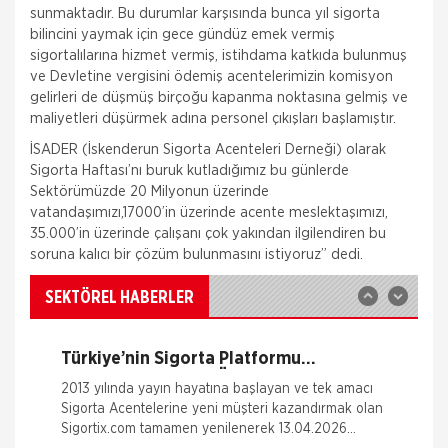
sunmaktadır. Bu durumlar karşısında bunca yıl sigorta
bilincini yaymak için gece gündüz emek vermiş
sigortalılarına hizmet vermiş, istihdama katkıda bulunmuş
ve Devletine vergisini ödemiş acentelerimizin komisyon
gelirleri de düşmüş birçoğu kapanma noktasına gelmiş ve
maliyetleri düşürmek adına personel çıkışları başlamıştır.
Fare Kasko Kapsamında
İSADER (İskenderun Sigorta Acenteleri Derneği) olarak
Sigorta şirketleri ile sigortalılar arasındaki
Sigorta Haftası’nı buruk kutladığımız bu günlerde
uyuşmazlıkları çözen Sigorta Tahkim Komisyonu,
Sektörümüzde 20 Milyonun üzerinde
sigortalı bir aracın aksamlarının fare tarafından
kemirilmesi nedeniyle sigorta şi
vatandaşımızı,17000’in üzerinde acente meslektaşımızı,
35.000’in üzerinde çalışanı çok yakından ilgilendiren bu
Sigortix.com - Sigorta Acentelerinin
soruna kalıcı bir çözüm bulunmasını istiyoruz” dedi.
Gücü
www.sigortix.com Web Sitesi 01.10.2014 tarihi itibarı
ile yayına başlamıştır. Müşterileri Sigorta Acentelerini
SEKTÖREL HABERLER
neden tercih etmeleri gerektiği konusunda
bilgilendiren ve Sitedeki &Uu
Türkiye’nin Sigorta Platformu
Sigortix.com 2000 Üye Sigorta
2013 yılında yayın hayatına başlayan ve tek amacı
Acentesi ile Yenilendi
Sigorta Acentelerine yeni müşteri kazandırmak olan
Sigortix.com tamamen yenilenerek 13.04.2026