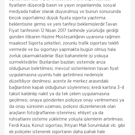
fiyatların düşeceği basın ve yayın organlarında, sosyal
medyada haber olarak duyurulmuş ve bunun sonucunda
birçok sigortalımız düşük fiyata sigorta yaptırma
beklentisine girmiş ve yeni tarifeyi beklemişlerdir.Tavan
Fiyat tarifesinin 12 Nisan 2017 tarihinde yürürlüğe girdiği
günden itibaren Hazine Müsteşarlığının uyarısına rağmen
maalesef Sigorta şirketleri, zorunlu trafik sigortası teklifi
vermede ve bu sigortayı yapmakta bugün olmuş hala
zorluk çıkarmaktadırlar. Bazı bahanelerle işi yokuşa
sürmektedirler. Bunlardan bazıları; sistemde arıza
olduğunun belirtilmesi, mevcut sistemlerinin tavan fiyat
uygulamasına uyumlu hale getirilmesi nedeniyle
düzeltiliyor denilmesi, acente ile merkez arasındaki
bağlantının kapalı olduğunun söylenmesi, kredi kartına 3-4
taksit kaldırılıp nakit ya da tek çekim uygulamasına
geçilmesi, onaya gönderilen poliçeye onay verilmemesi ya
da onay süresinin uzaması, poliçesi düzenlenecek olan
araçların fotoğraflarının istenmesi, ehliyet ya da
ruhsatlarını sisteme yükletme yoluyla işlemlerin artırılması,
Ferdi Kaza, Konut sigortası, İhtiyari Mali Sorumluluk vb. gibi
ek poliçeler istenerek sigortanın daha pahalı hale