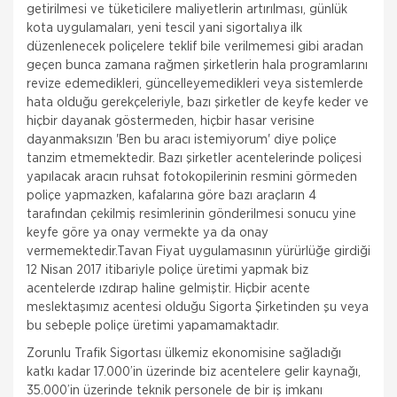
getirilmesi ve tüketicilere maliyetlerin artırılması, günlük
kota uygulamaları, yeni tescil yani sigortalıya ilk
düzenlenecek poliçelere teklif bile verilmemesi gibi aradan
geçen bunca zamana rağmen şirketlerin hala programlarını
revize edemedikleri, güncelleyemedikleri veya sistemlerde
hata olduğu gerekçeleriyle, bazı şirketler de keyfe keder ve
hiçbir dayanak göstermeden, hiçbir hasar verisine
dayanmaksızın 'Ben bu aracı istemiyorum' diye poliçe
tanzim etmemektedir. Bazı şirketler acentelerinde poliçesi
yapılacak aracın ruhsat fotokopilerinin resmini görmeden
poliçe yapmazken, kafalarına göre bazı araçların 4
tarafından çekilmiş resimlerinin gönderilmesi sonucu yine
keyfe göre ya onay vermekte ya da onay
vermemektedir.Tavan Fiyat uygulamasının yürürlüğe girdiği
12 Nisan 2017 itibariyle poliçe üretimi yapmak biz
acentelerde ızdırap haline gelmiştir. Hiçbir acente
meslektaşımız acentesi olduğu Sigorta Şirketinden şu veya
bu sebeple poliçe üretimi yapamamaktadır.
Zorunlu Trafik Sigortası ülkemiz ekonomisine sağladığı
katkı kadar 17.000’in üzerinde biz acentelere gelir kaynağı,
35.000’in üzerinde teknik personele de bir iş imkanı