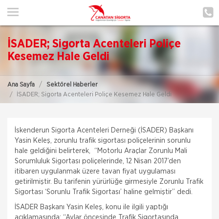
ANA SAYFA
HAKKIMIZDA
İSADER; Sigorta Acenteleri Poliçe
HİZMETLERİMİZ
Kesemez Hale Geldi
POLIÇE HATIRLAT
Ana Sayfa
Sektörel Haberler
İSADER; Sigorta Acenteleri Poliçe Kesemez Hale Geldi
İLETIŞIM
ŞUBELERIMIZ
İskenderun Sigorta Acenteleri Derneği (İSADER) Başkanı
ŞUBE BAŞVURUSU
Yasin Keleş, zorunlu trafik sigortası poliçelerinin sorunlu
hale geldiğini belirterek, “Motorlu Araçlar Zorunlu Mali
Sorumluluk Sigortası poliçelerinde, 12 Nisan 2017’den
MÜŞTERI GIRIŞI
itibaren uygulanmak üzere tavan fiyat uygulaması
getirilmiştir. Bu tarifenin yürürlüğe girmesiyle Zorunlu Trafik
Sigortası ‘Sorunlu Trafik Sigortası’ haline gelmiştir” dedi.
TEKLİF AL
İSADER Başkanı Yasin Keleş, konu ile ilgili yaptığı
açıklamasında; “Aylar öncesinde Trafik Sigortasında